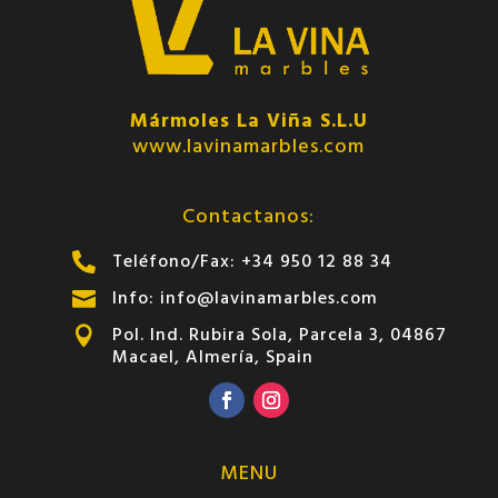
Mármoles La Viña S.L.U
www.lavinamarbles.com
Contactanos:
Teléfono/Fax: +34 950 12 88 34

Info: info@lavinamarbles.com

Pol. Ind. Rubira Sola, Parcela 3, 04867

Macael, Almería, Spain
MENU