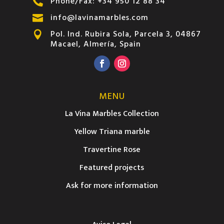
Phone/Fax: +34 950 12 88 34

info@lavinamarbles.com

Pol. Ind. Rubira Sola, Parcela 3, 04867

Macael, Almería, Spain
MENU
La Vina Marbles Collection
Yellow Triana marble
Travertine Rose
Featured projects
Ask for more information