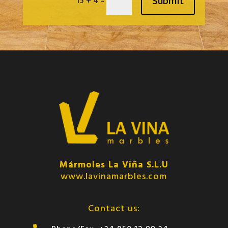
Submit
=
15 + 4
Mármoles La Viña S.L.U
www.lavinamarbles.com
Contact us: