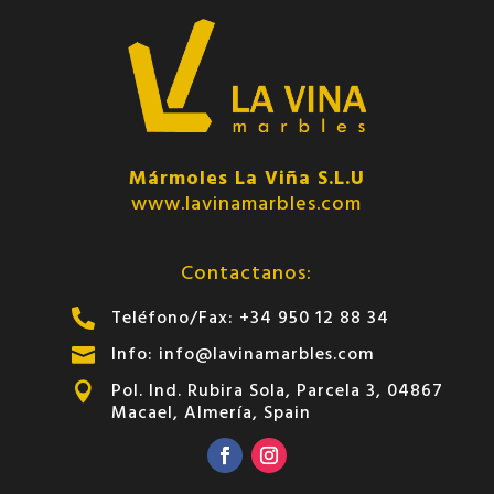
Mármoles La Viña S.L.U
www.lavinamarbles.com
Contactanos:
Teléfono/Fax: +34 950 12 88 34

Info: info@lavinamarbles.com

Pol. Ind. Rubira Sola, Parcela 3, 04867

Macael, Almería, Spain