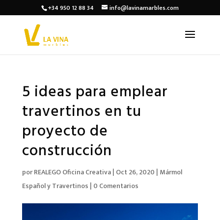
+34 950 12 88 34
info@lavinamarbles.com
5 ideas para emplear
travertinos en tu
proyecto de
construcción
por
REALEGO Oficina Creativa
|
Oct 26, 2020
|
Mármol
Español y Travertinos
|
0 Comentarios