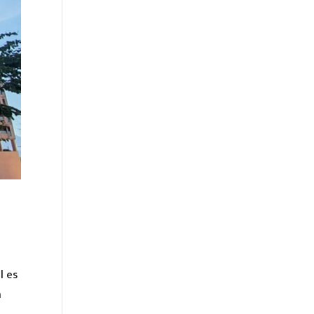
l es
a